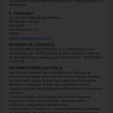
Le Site est la propriété indivise d'AG2R Prévoyance et LA
MONDIALE.
2. Hébergeur
Le site est hébergé par Heroku,
415 Mission Street
Suite 300
San Francisco, CA
94105
https://www.heroku.com/
AUTORITE DE CONTROLE
AG2R REUNICA PREVOYANCE et LA MONDIALE sont
contrôlées par l'ACPR (Autorité de Contrôle Prudentiel
et de Résolution), située au 61 rue Taitbout, 75436 Paris
Cedex 09.
PROPRIETE INTELLECTUELLE
Les Editeurs avisent les utilisateurs du Site que la
structure générale, ainsi que les textes, images animées
ou non, sons, logos, savoir-faire ainsi que tout autre
élément composant le Site, leur appartiennent et :
- sont protégés par la législation française sur les droits
d’auteur,
- sont protégés par la législation sur les marques.
À ce titre, toute reproduction, représentation,
utilisation, adaptation, modification,
incorporation, traduction, commercialisation partielles
ou intégrales, de quelque manière, sous quelque forme,