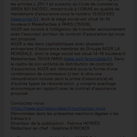
les articles L.251-1 et suivants du Code de commerce,
SIREN 801.947.052, immatriculé à l’ORIAS en qualité de
mandataire d’assurance sous le numéro 13.003.650
(
www.orias.fr
), dont le siège social est situé 14-16
boulevard Malesherbes à PARIS (75008).
AG2R est soumis à l’obligation de travailler exclusivement
avec l’assureur porteur du contrat d’assurance qui vous
est proposé.
AG2R a des liens capitalistiques avec plusieurs
entreprises d’assurance membres du Groupe AG2R LA
MONDIALE, dont le siège social est situé 14-16 boulevard
Malesherbes 75008 PARIS (
www.ag2rlamondiale.fr
). Dans
le cadre de son activité de distribution de contrats
d’assurance, AG2R est rémunéré sous la forme d’une
combinaison de commission (c’est-à-dire une
rémunération incluse dans la prime d’assurance) et
d’autres types de rémunération, y compris avantage
économique en rapport avec le contrat d’assurance
proposé.
Contactez-nous :
https://www.ag2rlamondiale.fr/contactez-nous
Dénommées dans les présentes mentions légales « les
Editeurs »
Directeur de la publication : Fabrice HEYRIÈS
Rédacteur en chef : Delphine STRICKER