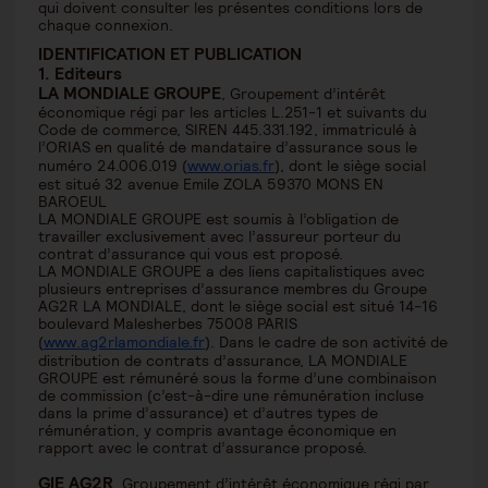
qui doivent consulter les présentes conditions lors de
chaque connexion.
IDENTIFICATION ET PUBLICATION
1. Editeurs
LA MONDIALE GROUPE
, Groupement d’intérêt
économique régi par les articles L.251-1 et suivants du
Code de commerce, SIREN 445.331.192, immatriculé à
l’ORIAS en qualité de mandataire d’assurance sous le
numéro 24.006.019 (
www.orias.fr
), dont le siège social
est situé 32 avenue Emile ZOLA 59370 MONS EN
BAROEUL
LA MONDIALE GROUPE est soumis à l’obligation de
travailler exclusivement avec l’assureur porteur du
contrat d’assurance qui vous est proposé.
LA MONDIALE GROUPE a des liens capitalistiques avec
plusieurs entreprises d’assurance membres du Groupe
AG2R LA MONDIALE, dont le siège social est situé 14-16
boulevard Malesherbes 75008 PARIS
(
www.ag2rlamondiale.fr
). Dans le cadre de son activité de
distribution de contrats d’assurance, LA MONDIALE
GROUPE est rémunéré sous la forme d’une combinaison
de commission (c’est-à-dire une rémunération incluse
dans la prime d’assurance) et d’autres types de
rémunération, y compris avantage économique en
rapport avec le contrat d’assurance proposé.
GIE AG2R
, Groupement d’intérêt économique régi par